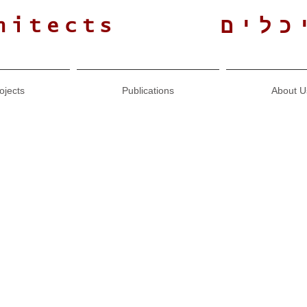
כלים
hitects
ojects
Publications
About U