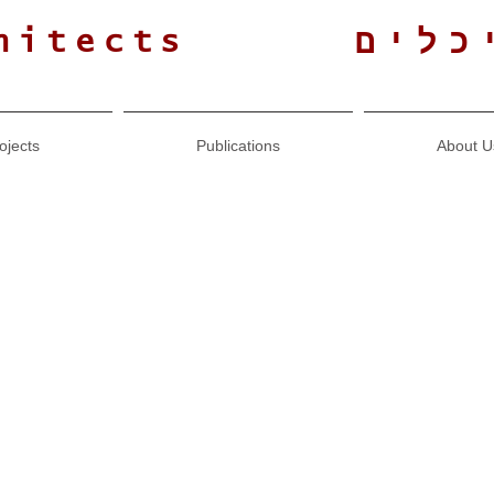
כלים
hitects
ojects
Publications
About U